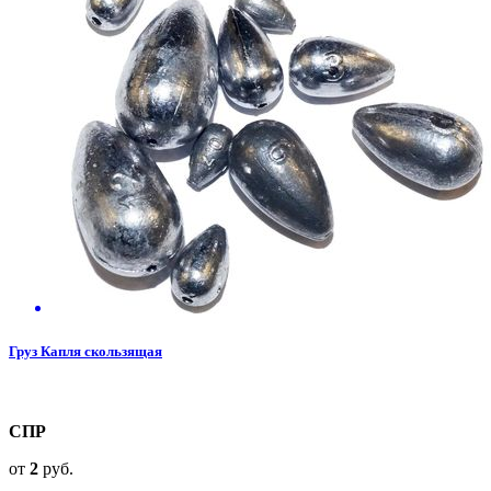
Груз Капля скользящая
СПР
от
2
руб.