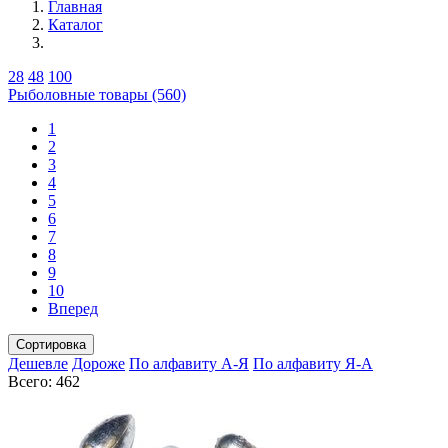
Главная
Каталог
28
48
100
Рыболовные товары (560)
1
2
3
4
5
6
7
8
9
10
Вперед
Сортировка
Дешевле
Дороже
По алфавиту А-Я
По алфавиту Я-А
Всего: 462