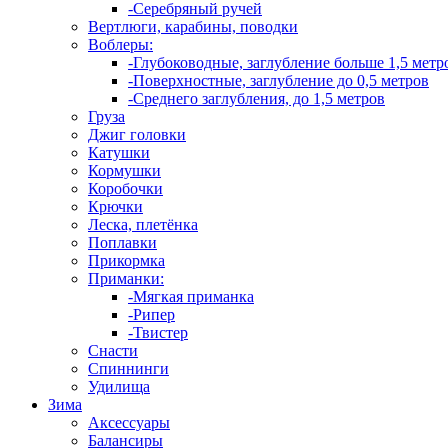
-Серебряный ручей
Вертлюги, карабины, поводки
Воблеры:
-Глубоководные, заглубление больше 1,5 метр
-Поверхностные, заглубление до 0,5 метров
-Среднего заглубления, до 1,5 метров
Груза
Джиг головки
Катушки
Кормушки
Коробочки
Крючки
Леска, плетёнка
Поплавки
Прикормка
Приманки:
-Мягкая приманка
-Рипер
-Твистер
Снасти
Спиннинги
Удилища
Зима
Аксессуары
Балансиры