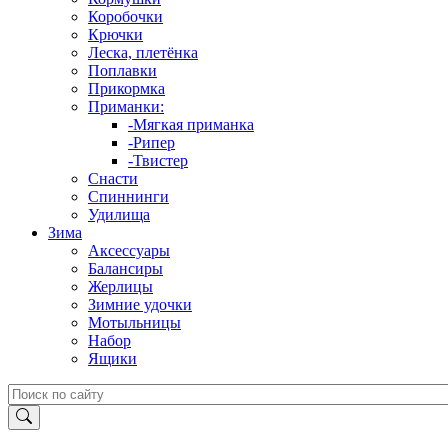
Коробочки
Крючки
Леска, плетёнка
Поплавки
Прикормка
Приманки:
-Мягкая приманка
-Рипер
-Твистер
Снасти
Спиннинги
Удилища
Зима
Аксессуары
Балансиры
Жерлицы
Зимние удочки
Мотыльницы
Набор
Ящики