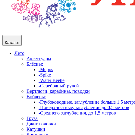
Каталог
Лето
Аксессуары
Блёсны:
-Mepps
-Spike
-Water Beetle
-Серебряный ручей
Вертлюги, карабины, поводки
Воблеры:
-Глубоководные, заглубление больше 1,5 метр
-Поверхностные, заглубление до 0,5 метров
-Среднего заглубления, до 1,5 метров
Груза
Джиг головки
Катушки
Кормушки