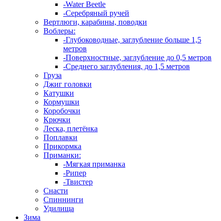
-Water Beetle
-Серебряный ручей
Вертлюги, карабины, поводки
Воблеры:
-Глубоководные, заглубление больше 1,5
метров
-Поверхностные, заглубление до 0,5 метров
-Среднего заглубления, до 1,5 метров
Груза
Джиг головки
Катушки
Кормушки
Коробочки
Крючки
Леска, плетёнка
Поплавки
Прикормка
Приманки:
-Мягкая приманка
-Рипер
-Твистер
Снасти
Спиннинги
Удилища
Зима