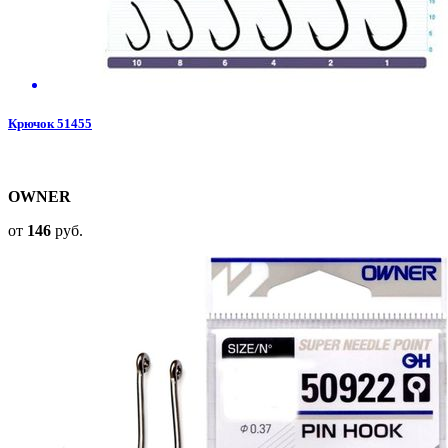
Крючок 51455
OWNER
от
146
руб.