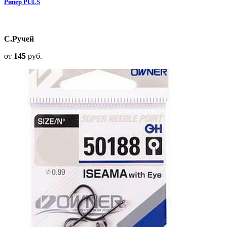
Рипер PULS
С.Ручей
от
145
руб.