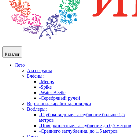
Каталог
Лето
Аксессуары
Блёсны:
-Mepps
-Spike
-Water Beetle
-Серебряный ручей
Вертлюги, карабины, поводки
Воблеры:
-Глубоководные, заглубление больше 1,5
метров
-Поверхностные, заглубление до 0,5 метров
-Среднего заглубления, до 1,5 метров
Груза