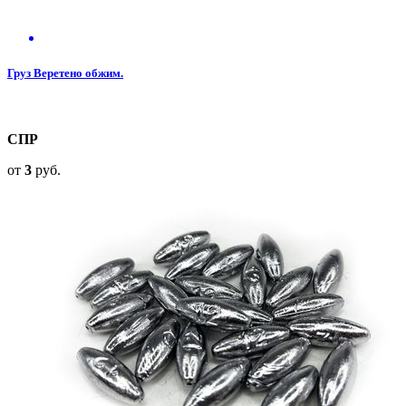
Груз Веретено обжим.
СПР
от
3
руб.