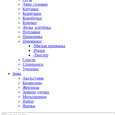
Джиг головки
Катушки
Кормушки
Коробочки
Крючки
Леска, плетёнка
Поплавки
Прикормка
Приманки:
-Мягкая приманка
-Рипер
-Твистер
Снасти
Спиннинги
Удилища
Зима
Аксессуары
Балансиры
Жерлицы
Зимние удочки
Мотыльницы
Набор
Ящики