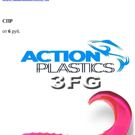
СПР
от
6
руб.