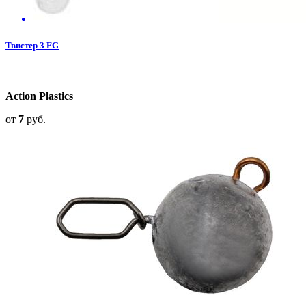
Твистер 3 FG
Action Plastics
от
7
руб.