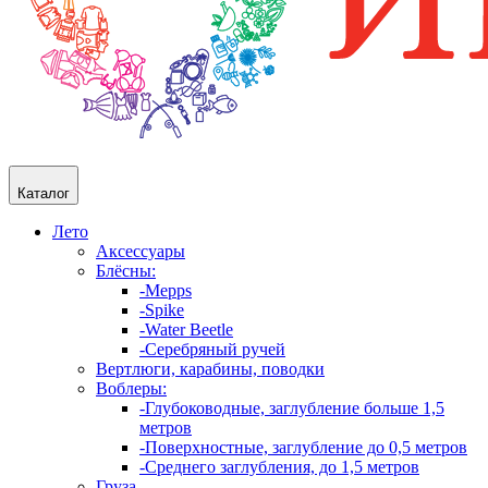
Каталог
Лето
Аксессуары
Блёсны:
-Mepps
-Spike
-Water Beetle
-Серебряный ручей
Вертлюги, карабины, поводки
Воблеры:
-Глубоководные, заглубление больше 1,5
метров
-Поверхностные, заглубление до 0,5 метров
-Среднего заглубления, до 1,5 метров
Груза