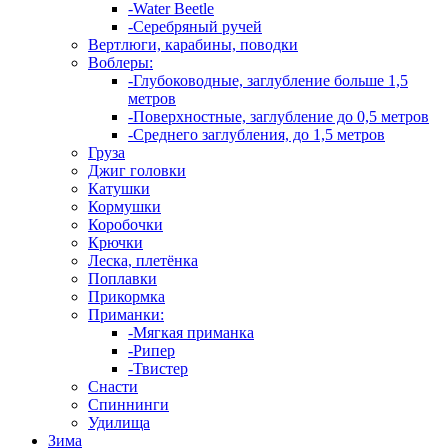
-Water Beetle
-Серебряный ручей
Вертлюги, карабины, поводки
Воблеры:
-Глубоководные, заглубление больше 1,5
метров
-Поверхностные, заглубление до 0,5 метров
-Среднего заглубления, до 1,5 метров
Груза
Джиг головки
Катушки
Кормушки
Коробочки
Крючки
Леска, плетёнка
Поплавки
Прикормка
Приманки:
-Мягкая приманка
-Рипер
-Твистер
Снасти
Спиннинги
Удилища
Зима