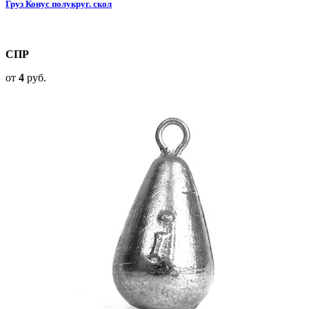
Груз Конус полукруг. скол
СПР
от
4
руб.