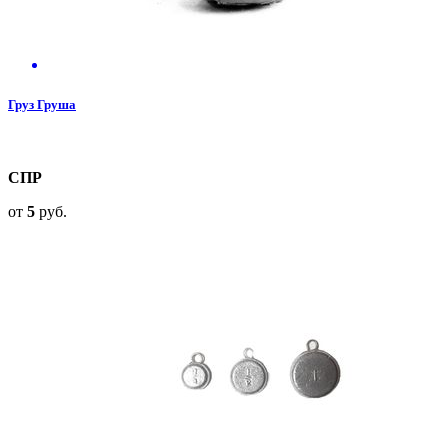
Груз Груша
СПР
от
5
руб.