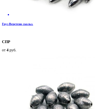
Груз Веретено скольз.
СПР
от
4
руб.