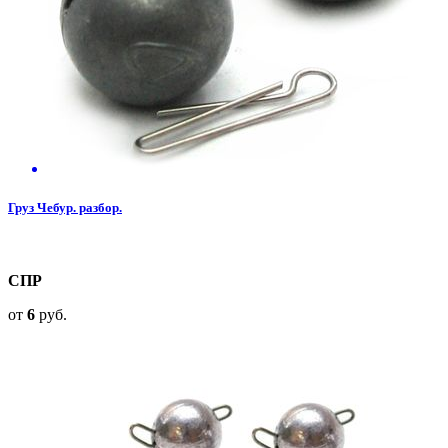
Груз Чебур. разбор.
СПР
от
6
руб.