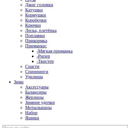
Джиг головки
Катушки
Кормушки
Коробочки
Крючки
Леска, плетёнка
Поплавки
Прикормка
Приманки:
-Мягкая приманка
-Рипер
-Твистер
Снасти
Спиннинги
Удилища
Зима
Аксессуары
Балансиры
Жерлицы
Зимние удочки
Мотыльницы
Набор
Ящики