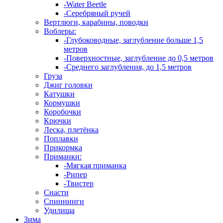
-Water Beetle
-Серебряный ручей
Вертлюги, карабины, поводки
Воблеры:
-Глубоководные, заглубление больше 1,5
метров
-Поверхностные, заглубление до 0,5 метров
-Среднего заглубления, до 1,5 метров
Груза
Джиг головки
Катушки
Кормушки
Коробочки
Крючки
Леска, плетёнка
Поплавки
Прикормка
Приманки:
-Мягкая приманка
-Рипер
-Твистер
Снасти
Спиннинги
Удилища
Зима