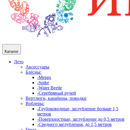
Каталог
Лето
Аксессуары
Блёсны:
-Mepps
-Spike
-Water Beetle
-Серебряный ручей
Вертлюги, карабины, поводки
Воблеры:
-Глубоководные, заглубление больше 1,5
метров
-Поверхностные, заглубление до 0,5 метров
-Среднего заглубления, до 1,5 метров
Груза