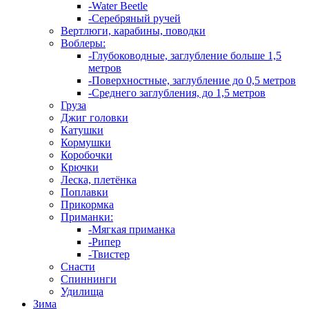
-Water Beetle
-Серебряный ручей
Вертлюги, карабины, поводки
Воблеры:
-Глубоководные, заглубление больше 1,5
метров
-Поверхностные, заглубление до 0,5 метров
-Среднего заглубления, до 1,5 метров
Груза
Джиг головки
Катушки
Кормушки
Коробочки
Крючки
Леска, плетёнка
Поплавки
Прикормка
Приманки:
-Мягкая приманка
-Рипер
-Твистер
Снасти
Спиннинги
Удилища
Зима