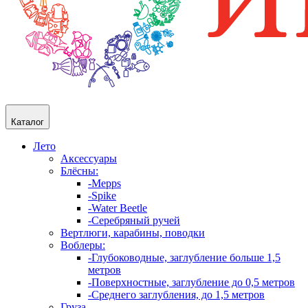
Каталог
Лето
Аксессуары
Блёсны:
-Mepps
-Spike
-Water Beetle
-Серебряный ручей
Вертлюги, карабины, поводки
Воблеры:
-Глубоководные, заглубление больше 1,5
метров
-Поверхностные, заглубление до 0,5 метров
-Среднего заглубления, до 1,5 метров
Груза