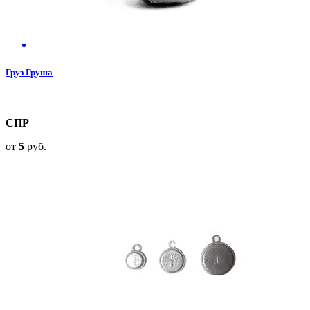
Груз Груша
СПР
от
5
руб.