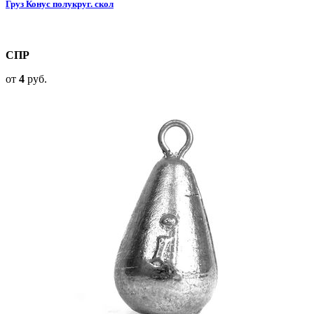
Груз Конус полукруг. скол
СПР
от
4
руб.