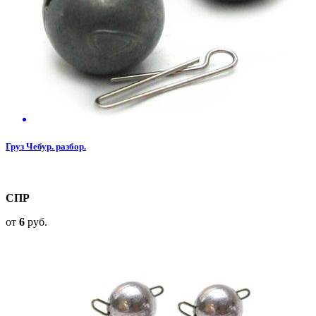
Груз Чебур. разбор.
СПР
от
6
руб.