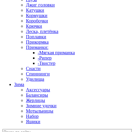
Джиг головки
Катушки
Кормушки
Коробочки
Крючки
Леска, плетёнка
Поплавки
Прикормка
Приманки:
-Мягкая приманка
-Рипер
-Твистер
Снасти
Спиннинги
Удилища
Зима
Аксессуары
Балансиры
Жерлицы
Зимние удочки
Мотыльницы
Набор
Ящики