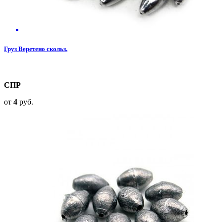
Груз Веретено скольз.
СПР
от
4
руб.