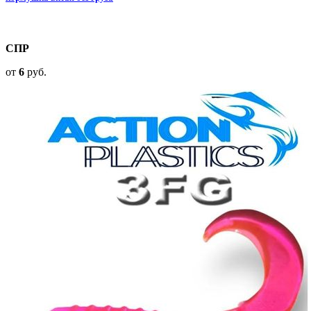
СПР
от
6
руб.