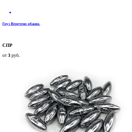
Груз Веретено обжим.
СПР
от
3
руб.