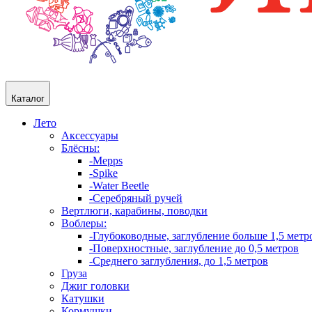
Каталог
Лето
Аксессуары
Блёсны:
-Mepps
-Spike
-Water Beetle
-Серебряный ручей
Вертлюги, карабины, поводки
Воблеры:
-Глубоководные, заглубление больше 1,5 метр
-Поверхностные, заглубление до 0,5 метров
-Среднего заглубления, до 1,5 метров
Груза
Джиг головки
Катушки
Кормушки