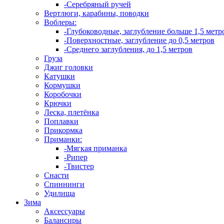
-Серебряный ручей
Вертлюги, карабины, поводки
Воблеры:
-Глубоководные, заглубление больше 1,5 метр
-Поверхностные, заглубление до 0,5 метров
-Среднего заглубления, до 1,5 метров
Груза
Джиг головки
Катушки
Кормушки
Коробочки
Крючки
Леска, плетёнка
Поплавки
Прикормка
Приманки:
-Мягкая приманка
-Рипер
-Твистер
Снасти
Спиннинги
Удилища
Зима
Аксессуары
Балансиры