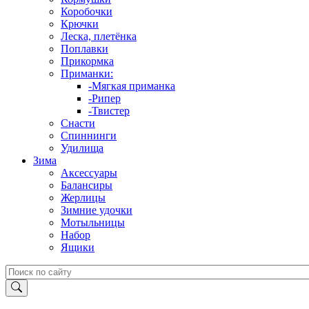
Коробочки
Крючки
Леска, плетёнка
Поплавки
Прикормка
Приманки:
-Мягкая приманка
-Рипер
-Твистер
Снасти
Спиннинги
Удилища
Зима
Аксессуары
Балансиры
Жерлицы
Зимние удочки
Мотыльницы
Набор
Ящики