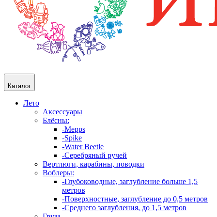
Каталог
Лето
Аксессуары
Блёсны:
-Mepps
-Spike
-Water Beetle
-Серебряный ручей
Вертлюги, карабины, поводки
Воблеры:
-Глубоководные, заглубление больше 1,5
метров
-Поверхностные, заглубление до 0,5 метров
-Среднего заглубления, до 1,5 метров
Груза