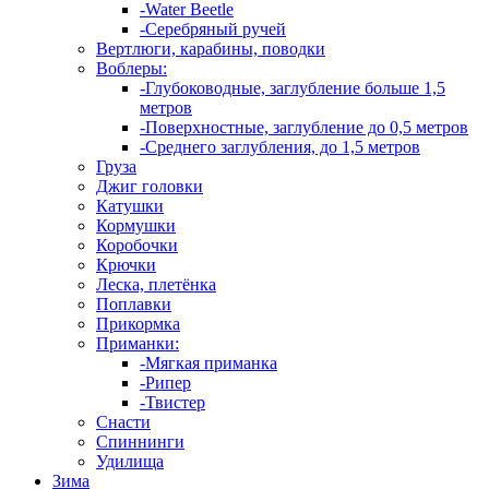
-Water Beetle
-Серебряный ручей
Вертлюги, карабины, поводки
Воблеры:
-Глубоководные, заглубление больше 1,5
метров
-Поверхностные, заглубление до 0,5 метров
-Среднего заглубления, до 1,5 метров
Груза
Джиг головки
Катушки
Кормушки
Коробочки
Крючки
Леска, плетёнка
Поплавки
Прикормка
Приманки:
-Мягкая приманка
-Рипер
-Твистер
Снасти
Спиннинги
Удилища
Зима