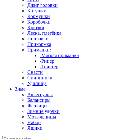
Джиг головки
Катушки
Кормушки
Коробочки
Крючки
Леска, плетёнка
Поплавки
Прикормка
Приманки:
-Мягкая приманка
-Рипер
-Твистер
Снасти
Спиннинги
Удилища
Зима
Аксессуары
Балансиры
Жерлицы
Зимние удочки
Мотыльницы
Набор
Ящики