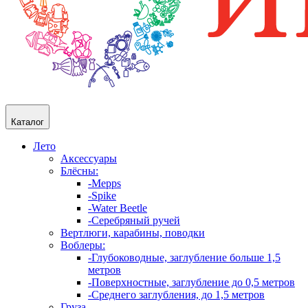
Каталог
Лето
Аксессуары
Блёсны:
-Mepps
-Spike
-Water Beetle
-Серебряный ручей
Вертлюги, карабины, поводки
Воблеры:
-Глубоководные, заглубление больше 1,5
метров
-Поверхностные, заглубление до 0,5 метров
-Среднего заглубления, до 1,5 метров
Груза