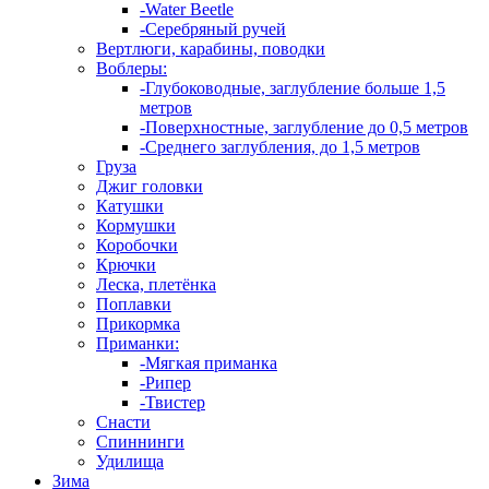
-Water Beetle
-Серебряный ручей
Вертлюги, карабины, поводки
Воблеры:
-Глубоководные, заглубление больше 1,5
метров
-Поверхностные, заглубление до 0,5 метров
-Среднего заглубления, до 1,5 метров
Груза
Джиг головки
Катушки
Кормушки
Коробочки
Крючки
Леска, плетёнка
Поплавки
Прикормка
Приманки:
-Мягкая приманка
-Рипер
-Твистер
Снасти
Спиннинги
Удилища
Зима