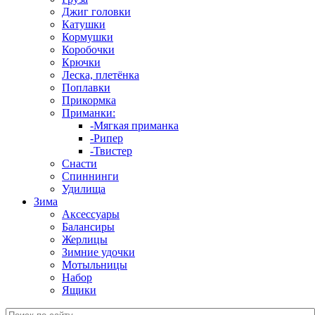
Джиг головки
Катушки
Кормушки
Коробочки
Крючки
Леска, плетёнка
Поплавки
Прикормка
Приманки:
-Мягкая приманка
-Рипер
-Твистер
Снасти
Спиннинги
Удилища
Зима
Аксессуары
Балансиры
Жерлицы
Зимние удочки
Мотыльницы
Набор
Ящики