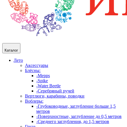
Каталог
Лето
Аксессуары
Блёсны:
-Mepps
-Spike
-Water Beetle
-Серебряный ручей
Вертлюги, карабины, поводки
Воблеры:
-Глубоководные, заглубление больше 1,5
метров
-Поверхностные, заглубление до 0,5 метров
-Среднего заглубления, до 1,5 метров
Груза