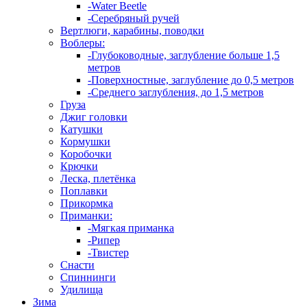
-Water Beetle
-Серебряный ручей
Вертлюги, карабины, поводки
Воблеры:
-Глубоководные, заглубление больше 1,5
метров
-Поверхностные, заглубление до 0,5 метров
-Среднего заглубления, до 1,5 метров
Груза
Джиг головки
Катушки
Кормушки
Коробочки
Крючки
Леска, плетёнка
Поплавки
Прикормка
Приманки:
-Мягкая приманка
-Рипер
-Твистер
Снасти
Спиннинги
Удилища
Зима