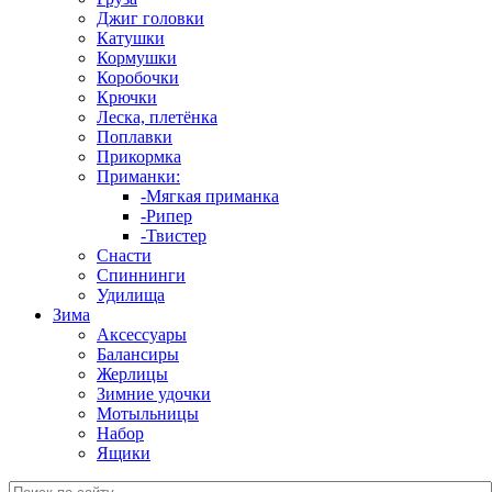
Джиг головки
Катушки
Кормушки
Коробочки
Крючки
Леска, плетёнка
Поплавки
Прикормка
Приманки:
-Мягкая приманка
-Рипер
-Твистер
Снасти
Спиннинги
Удилища
Зима
Аксессуары
Балансиры
Жерлицы
Зимние удочки
Мотыльницы
Набор
Ящики