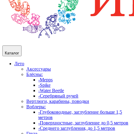
Каталог
Лето
Аксессуары
Блёсны:
-Mepps
-Spike
-Water Beetle
-Серебряный ручей
Вертлюги, карабины, поводки
Воблеры:
-Глубоководные, заглубление больше 1,5
метров
-Поверхностные, заглубление до 0,5 метров
-Среднего заглубления, до 1,5 метров
Груза