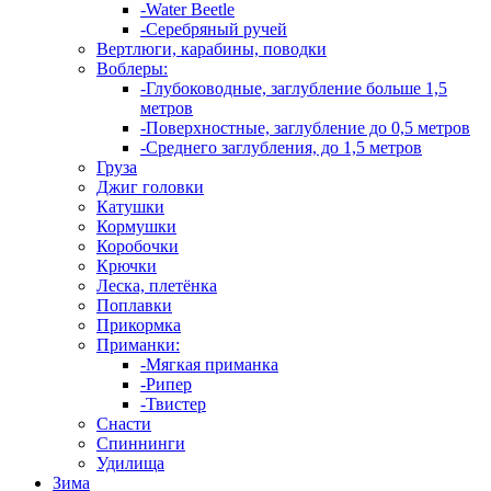
-Water Beetle
-Серебряный ручей
Вертлюги, карабины, поводки
Воблеры:
-Глубоководные, заглубление больше 1,5
метров
-Поверхностные, заглубление до 0,5 метров
-Среднего заглубления, до 1,5 метров
Груза
Джиг головки
Катушки
Кормушки
Коробочки
Крючки
Леска, плетёнка
Поплавки
Прикормка
Приманки:
-Мягкая приманка
-Рипер
-Твистер
Снасти
Спиннинги
Удилища
Зима