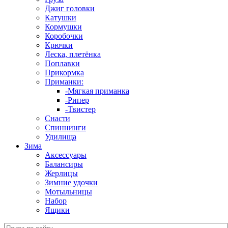
Джиг головки
Катушки
Кормушки
Коробочки
Крючки
Леска, плетёнка
Поплавки
Прикормка
Приманки:
-Мягкая приманка
-Рипер
-Твистер
Снасти
Спиннинги
Удилища
Зима
Аксессуары
Балансиры
Жерлицы
Зимние удочки
Мотыльницы
Набор
Ящики