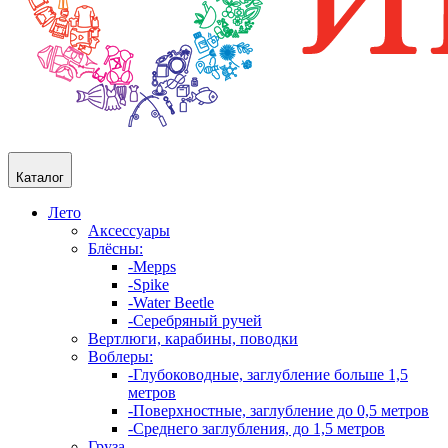
Каталог
Лето
Аксессуары
Блёсны:
-Mepps
-Spike
-Water Beetle
-Серебряный ручей
Вертлюги, карабины, поводки
Воблеры:
-Глубоководные, заглубление больше 1,5
метров
-Поверхностные, заглубление до 0,5 метров
-Среднего заглубления, до 1,5 метров
Груза