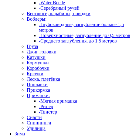
-Water Beetle
-Серебряный ручей
Вертлюги, карабины, поводки
Воблеры:
-Глубоководные, заглубление больше 1,5
метров
-Поверхностные, заглубление до 0,5 метров
-Среднего заглубления, до 1,5 метров
Груза
Джиг головки
Катушки
Кормушки
Коробочки
Крючки
Леска, плетёнка
Поплавки
Прикормка
Приманки:
-Мягкая приманка
-Рипер
-Твистер
Снасти
Спиннинги
Удилища
Зима