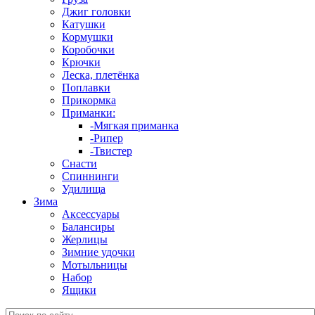
Джиг головки
Катушки
Кормушки
Коробочки
Крючки
Леска, плетёнка
Поплавки
Прикормка
Приманки:
-Мягкая приманка
-Рипер
-Твистер
Снасти
Спиннинги
Удилища
Зима
Аксессуары
Балансиры
Жерлицы
Зимние удочки
Мотыльницы
Набор
Ящики