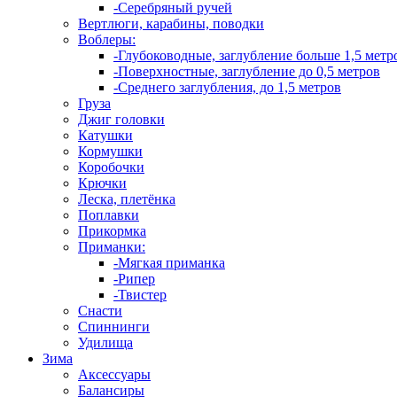
-Серебряный ручей
Вертлюги, карабины, поводки
Воблеры:
-Глубоководные, заглубление больше 1,5 метр
-Поверхностные, заглубление до 0,5 метров
-Среднего заглубления, до 1,5 метров
Груза
Джиг головки
Катушки
Кормушки
Коробочки
Крючки
Леска, плетёнка
Поплавки
Прикормка
Приманки:
-Мягкая приманка
-Рипер
-Твистер
Снасти
Спиннинги
Удилища
Зима
Аксессуары
Балансиры