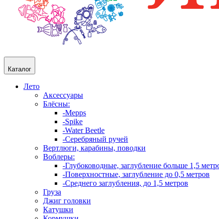
Каталог
Лето
Аксессуары
Блёсны:
-Mepps
-Spike
-Water Beetle
-Серебряный ручей
Вертлюги, карабины, поводки
Воблеры:
-Глубоководные, заглубление больше 1,5 метр
-Поверхностные, заглубление до 0,5 метров
-Среднего заглубления, до 1,5 метров
Груза
Джиг головки
Катушки
Кормушки