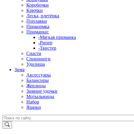
Коробочки
Крючки
Леска, плетёнка
Поплавки
Прикормка
Приманки:
-Мягкая приманка
-Рипер
-Твистер
Снасти
Спиннинги
Удилища
Зима
Аксессуары
Балансиры
Жерлицы
Зимние удочки
Мотыльницы
Набор
Ящики