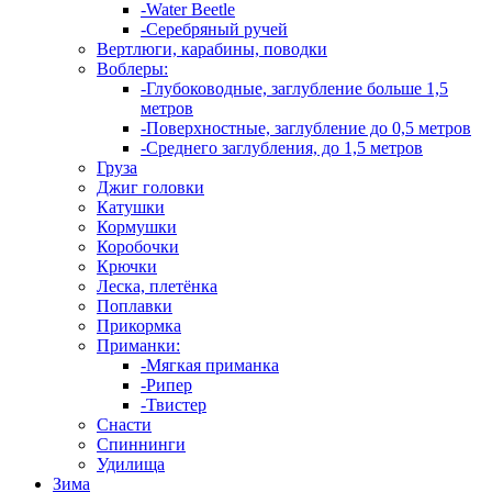
-Water Beetle
-Серебряный ручей
Вертлюги, карабины, поводки
Воблеры:
-Глубоководные, заглубление больше 1,5
метров
-Поверхностные, заглубление до 0,5 метров
-Среднего заглубления, до 1,5 метров
Груза
Джиг головки
Катушки
Кормушки
Коробочки
Крючки
Леска, плетёнка
Поплавки
Прикормка
Приманки:
-Мягкая приманка
-Рипер
-Твистер
Снасти
Спиннинги
Удилища
Зима