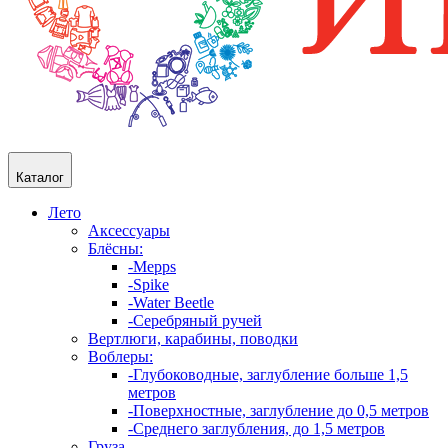
Каталог
Лето
Аксессуары
Блёсны:
-Mepps
-Spike
-Water Beetle
-Серебряный ручей
Вертлюги, карабины, поводки
Воблеры:
-Глубоководные, заглубление больше 1,5
метров
-Поверхностные, заглубление до 0,5 метров
-Среднего заглубления, до 1,5 метров
Груза