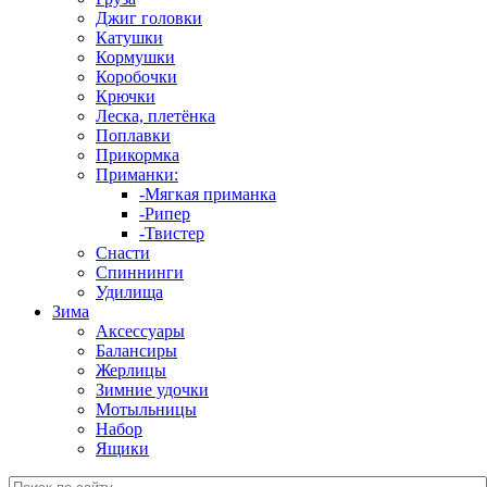
Джиг головки
Катушки
Кормушки
Коробочки
Крючки
Леска, плетёнка
Поплавки
Прикормка
Приманки:
-Мягкая приманка
-Рипер
-Твистер
Снасти
Спиннинги
Удилища
Зима
Аксессуары
Балансиры
Жерлицы
Зимние удочки
Мотыльницы
Набор
Ящики