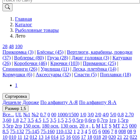
Главная
Каталог
Рыболовные товары
Лето
28
48
100
Прикормка (3)
|
Блёсны: (45)
|
Вертлюги, карабины, поводки
(37)
|
Воблеры: (80)
|
Груза (28)
|
Джиг головки (3)
|
Катушки
(26)
|
Коробочки (46)
|
Крючки (103)
|
Приманки: (25)
|
Спиннинги (26)
|
Удилища (11)
|
Леска, плетёнка (14)
|
Кормушки (6)
|
Аксессуары (32)
|
Снасти (5)
|
Поплавки (18)
1
Сортировка
Дешевле
Дороже
По алфавиту А-Я
По алфавиту Я-А
Размер 1,5
Все...
UL
№1
№2
0.7
0
00
1000/1500
1/0
3/0
2/0
4/0
5/0
0.8
2.70
3,60
1.8
2.7
3.5
4.5
1.5
3,5
1,5
2,5
0,5гр
0,6гр
0,7гр
1гр
1,5гр
3,5гр
2гр
150 осн.
180 осн.
130 осн.
20 д
.
L
M
LT
S
MT
2.5
000
8.5
75-132
75-145
75-160
110-132
1
2
3
4
5
05
6
006
7
8
008
08
9
10
010
11
12
012
13
14
014
15
16
016
17
18
018
20
020
21
22
022