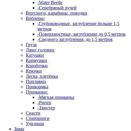
-Water Beetle
-Серебряный ручей
Вертлюги, карабины, поводки
Воблеры:
-Глубоководные, заглубление больше 1,5
метров
-Поверхностные, заглубление до 0,5 метров
-Среднего заглубления, до 1,5 метров
Груза
Джиг головки
Катушки
Кормушки
Коробочки
Крючки
Леска, плетёнка
Поплавки
Прикормка
Приманки:
-Мягкая приманка
-Рипер
-Твистер
Снасти
Спиннинги
Удилища
Зима