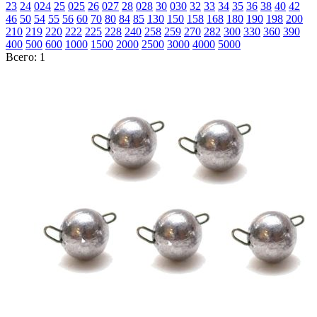
23
24
024
25
025
26
027
28
028
30
030
32
33
34
35
36
38
40
42
46
50
54
55
56
60
70
80
84
85
130
150
158
168
180
190
198
200
210
219
220
222
225
228
240
258
259
270
282
300
330
360
390
400
500
600
1000
1500
2000
2500
3000
4000
5000
Всего: 1