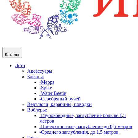
Каталог
Лето
Аксессуары
Блёсны:
-Mepps
-Spike
-Water Beetle
-Серебряный ручей
Вертлюги, карабины, поводки
Воблеры:
-Глубоководные, заглубление больше 1,5
метров
-Поверхностные, заглубление до 0,5 метров
-Среднего заглубления, до 1,5 метров
Груза