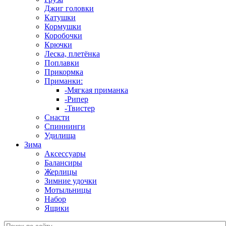
Джиг головки
Катушки
Кормушки
Коробочки
Крючки
Леска, плетёнка
Поплавки
Прикормка
Приманки:
-Мягкая приманка
-Рипер
-Твистер
Снасти
Спиннинги
Удилища
Зима
Аксессуары
Балансиры
Жерлицы
Зимние удочки
Мотыльницы
Набор
Ящики