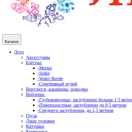
Каталог
Лето
Аксессуары
Блёсны:
-Mepps
-Spike
-Water Beetle
-Серебряный ручей
Вертлюги, карабины, поводки
Воблеры:
-Глубоководные, заглубление больше 1,5 метр
-Поверхностные, заглубление до 0,5 метров
-Среднего заглубления, до 1,5 метров
Груза
Джиг головки
Катушки
Кормушки