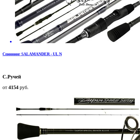
Спиннинг SALAMANDER - UL N
С.Ручей
от
4154
руб.