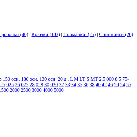
оробочки (46)
|
Крючки (103)
|
Приманки: (25)
|
Спиннинги (26)
р
150 осн.
180 осн.
130 осн.
20 д
.
L
M
LT
S
MT
2.5
000
8.5
75-
25
025
26
027
28
028
30
030
32
33
34
35
36
38
40
42
46
50
54
55
1500
2000
2500
3000
4000
5000