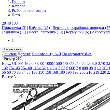
Главная
Каталог
Рыболовные товары
Лето
28
48
100
Прикормка (3)
|
Блёсны: (45)
|
Вертлюги, карабины, поводки (37
|
Удилища (11)
|
Леска, плетёнка (14)
|
Кормушки (6)
|
Аксессуар
1
Сортировка
Дешевле
Дороже
По алфавиту А-Я
По алфавиту Я-А
Размер 219
Все...
UL
№1
№2
0.7
0
00
1000/1500
1/0
3/0
2/0
4/0
5/0
0.8
2.70
3,
132
75-145
75-160
110-132
1
2
3
4
5
05
6
006
7
8
008
08
9
10
010
56
60
70
80
84
85
130
150
158
168
180
190
198
200
210
219
220
2
Всего: 3