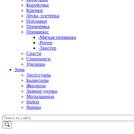
Коробочки
Крючки
Леска, плетёнка
Поплавки
Прикормка
Приманки:
-Мягкая приманка
-Рипер
-Твистер
Снасти
Спиннинги
Удилища
Зима
Аксессуары
Балансиры
Жерлицы
Зимние удочки
Мотыльницы
Набор
Ящики