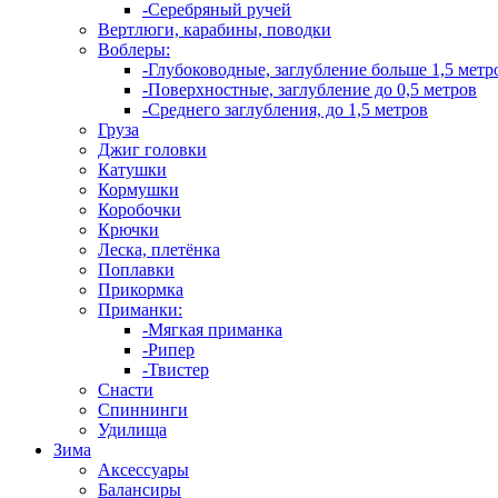
-Серебряный ручей
Вертлюги, карабины, поводки
Воблеры:
-Глубоководные, заглубление больше 1,5 метр
-Поверхностные, заглубление до 0,5 метров
-Среднего заглубления, до 1,5 метров
Груза
Джиг головки
Катушки
Кормушки
Коробочки
Крючки
Леска, плетёнка
Поплавки
Прикормка
Приманки:
-Мягкая приманка
-Рипер
-Твистер
Снасти
Спиннинги
Удилища
Зима
Аксессуары
Балансиры