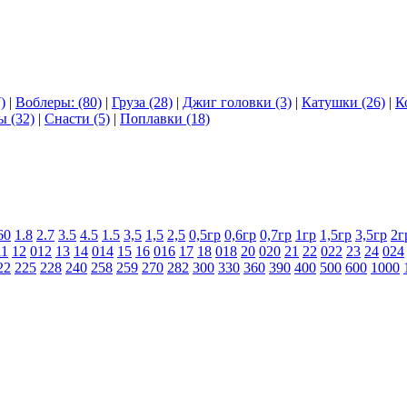
)
|
Воблеры: (80)
|
Груза (28)
|
Джиг головки (3)
|
Катушки (26)
|
К
ы (32)
|
Снасти (5)
|
Поплавки (18)
60
1.8
2.7
3.5
4.5
1.5
3,5
1,5
2,5
0,5гр
0,6гр
0,7гр
1гр
1,5гр
3,5гр
2г
11
12
012
13
14
014
15
16
016
17
18
018
20
020
21
22
022
23
24
024
22
225
228
240
258
259
270
282
300
330
360
390
400
500
600
1000