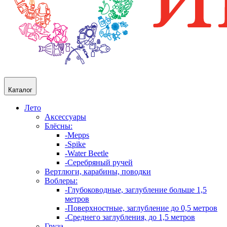
Каталог
Лето
Аксессуары
Блёсны:
-Mepps
-Spike
-Water Beetle
-Серебряный ручей
Вертлюги, карабины, поводки
Воблеры:
-Глубоководные, заглубление больше 1,5
метров
-Поверхностные, заглубление до 0,5 метров
-Среднего заглубления, до 1,5 метров
Груза