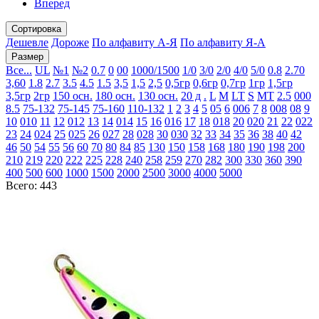
Вперед
Сортировка
Дешевле
Дороже
По алфавиту А-Я
По алфавиту Я-А
Размер
Все...
UL
№1
№2
0.7
0
00
1000/1500
1/0
3/0
2/0
4/0
5/0
0.8
2.70
3,60
1.8
2.7
3.5
4.5
1.5
3,5
1,5
2,5
0,5гр
0,6гр
0,7гр
1гр
1,5гр
3,5гр
2гр
150 осн.
180 осн.
130 осн.
20 д
.
L
M
LT
S
MT
2.5
000
8.5
75-132
75-145
75-160
110-132
1
2
3
4
5
05
6
006
7
8
008
08
9
10
010
11
12
012
13
14
014
15
16
016
17
18
018
20
020
21
22
022
23
24
024
25
025
26
027
28
028
30
030
32
33
34
35
36
38
40
42
46
50
54
55
56
60
70
80
84
85
130
150
158
168
180
190
198
200
210
219
220
222
225
228
240
258
259
270
282
300
330
360
390
400
500
600
1000
1500
2000
2500
3000
4000
5000
Всего: 443