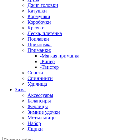
Джиг головки
Катушки
Кормушки
Коробочки
Крючки
Леска, плетёнка
Поплавки
Прикормка
Приманки:
-Мягкая приманка
-Рипер
-Твистер
Снасти
Спиннинги
Удилища
Зима
Аксессуары
Балансиры
Жерлицы
Зимние удочки
Мотыльницы
Набор
Ящики