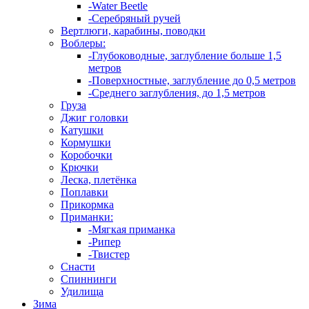
-Water Beetle
-Серебряный ручей
Вертлюги, карабины, поводки
Воблеры:
-Глубоководные, заглубление больше 1,5
метров
-Поверхностные, заглубление до 0,5 метров
-Среднего заглубления, до 1,5 метров
Груза
Джиг головки
Катушки
Кормушки
Коробочки
Крючки
Леска, плетёнка
Поплавки
Прикормка
Приманки:
-Мягкая приманка
-Рипер
-Твистер
Снасти
Спиннинги
Удилища
Зима