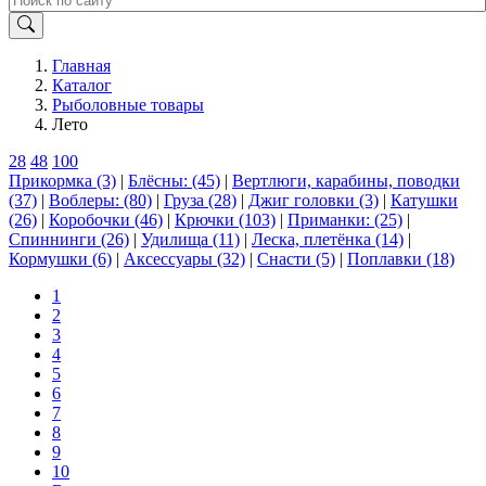
Главная
Каталог
Рыболовные товары
Лето
28
48
100
Прикормка (3)
|
Блёсны: (45)
|
Вертлюги, карабины, поводки
(37)
|
Воблеры: (80)
|
Груза (28)
|
Джиг головки (3)
|
Катушки
(26)
|
Коробочки (46)
|
Крючки (103)
|
Приманки: (25)
|
Спиннинги (26)
|
Удилища (11)
|
Леска, плетёнка (14)
|
Кормушки (6)
|
Аксессуары (32)
|
Снасти (5)
|
Поплавки (18)
1
2
3
4
5
6
7
8
9
10