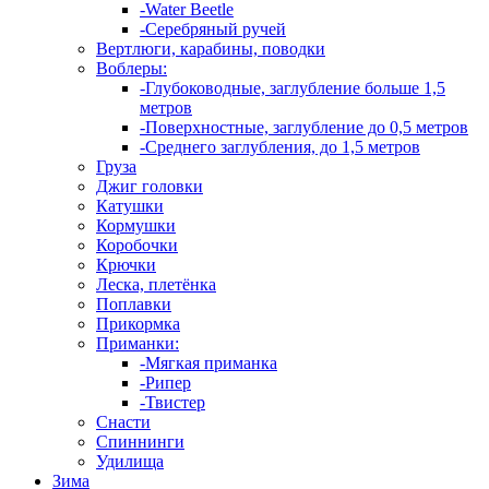
-Water Beetle
-Серебряный ручей
Вертлюги, карабины, поводки
Воблеры:
-Глубоководные, заглубление больше 1,5
метров
-Поверхностные, заглубление до 0,5 метров
-Среднего заглубления, до 1,5 метров
Груза
Джиг головки
Катушки
Кормушки
Коробочки
Крючки
Леска, плетёнка
Поплавки
Прикормка
Приманки:
-Мягкая приманка
-Рипер
-Твистер
Снасти
Спиннинги
Удилища
Зима