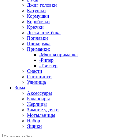
Джиг головки
Катушки
Кормушки
Коробочки
Крючки
Леска, плетёнка
Поплавки
Прикормка
Приманки:
-Мягкая приманка
-Рипер
-Твистер
Снасти
Спиннинги
Удилища
Зима
Аксессуары
Балансиры
Жерлицы
Зимние удочки
Мотыльницы
Набор
Ящики