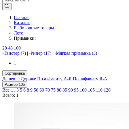
Главная
Каталог
Рыболовные товары
Лето
Приманки:
28
48
100
-Твистер (7)
|
-Рипер (17)
|
-Мягкая приманка (3)
1
Сортировка
Дешевле
Дороже
По алфавиту А-Я
По алфавиту Я-А
Размер 105
Все...
.
3
5
6
8
9
50
60
70
75
80
85
90
95
100
105
110
120
Всего: 1