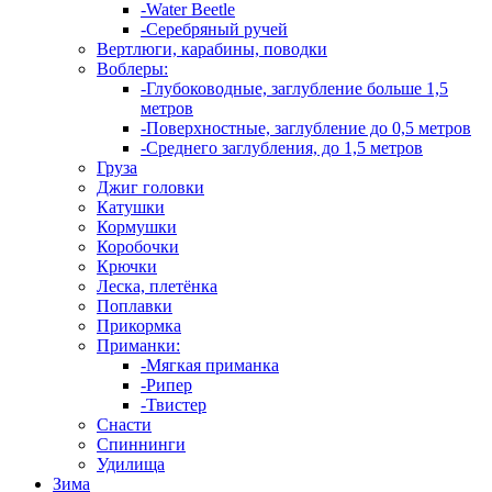
-Water Beetle
-Серебряный ручей
Вертлюги, карабины, поводки
Воблеры:
-Глубоководные, заглубление больше 1,5
метров
-Поверхностные, заглубление до 0,5 метров
-Среднего заглубления, до 1,5 метров
Груза
Джиг головки
Катушки
Кормушки
Коробочки
Крючки
Леска, плетёнка
Поплавки
Прикормка
Приманки:
-Мягкая приманка
-Рипер
-Твистер
Снасти
Спиннинги
Удилища
Зима