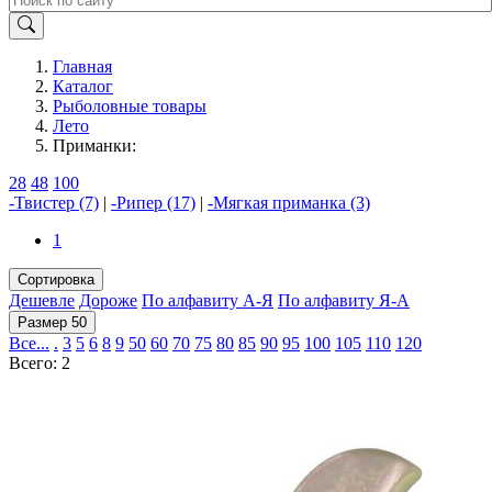
Главная
Каталог
Рыболовные товары
Лето
Приманки:
28
48
100
-Твистер (7)
|
-Рипер (17)
|
-Мягкая приманка (3)
1
Сортировка
Дешевле
Дороже
По алфавиту А-Я
По алфавиту Я-А
Размер 50
Все...
.
3
5
6
8
9
50
60
70
75
80
85
90
95
100
105
110
120
Всего: 2