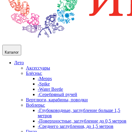
Каталог
Лето
Аксессуары
Блёсны:
-Mepps
-Spike
-Water Beetle
-Серебряный ручей
Вертлюги, карабины, поводки
Воблеры:
-Глубоководные, заглубление больше 1,5
метров
-Поверхностные, заглубление до 0,5 метров
-Среднего заглубления, до 1,5 метров
Груза