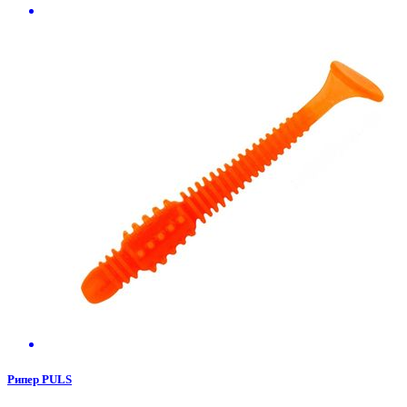
Рипер PULS