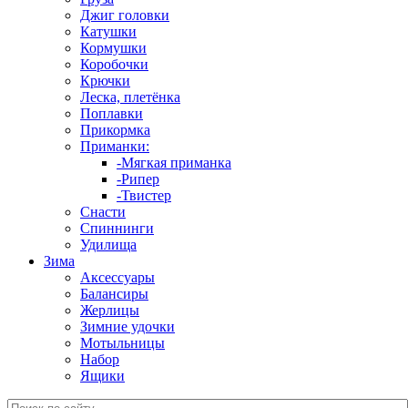
Джиг головки
Катушки
Кормушки
Коробочки
Крючки
Леска, плетёнка
Поплавки
Прикормка
Приманки:
-Мягкая приманка
-Рипер
-Твистер
Снасти
Спиннинги
Удилища
Зима
Аксессуары
Балансиры
Жерлицы
Зимние удочки
Мотыльницы
Набор
Ящики