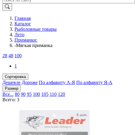
Главная
Каталог
Рыболовные товары
Лето
Приманки:
-Мягкая приманка
28
48
100
1
Сортировка
Дешевле
Дороже
По алфавиту А-Я
По алфавиту Я-А
Размер
Все...
80
90
95
100
105
110
120
Всего: 3