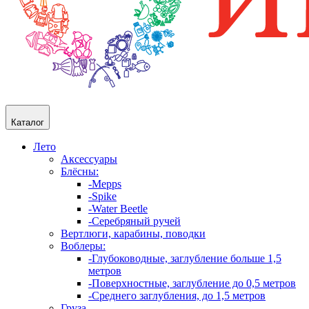
Каталог
Лето
Аксессуары
Блёсны:
-Mepps
-Spike
-Water Beetle
-Серебряный ручей
Вертлюги, карабины, поводки
Воблеры:
-Глубоководные, заглубление больше 1,5
метров
-Поверхностные, заглубление до 0,5 метров
-Среднего заглубления, до 1,5 метров
Груза