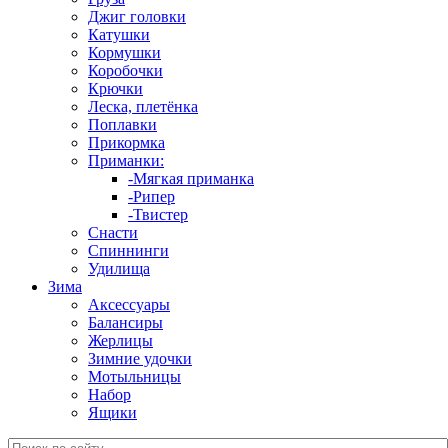
Джиг головки
Катушки
Кормушки
Коробочки
Крючки
Леска, плетёнка
Поплавки
Прикормка
Приманки:
-Мягкая приманка
-Рипер
-Твистер
Снасти
Спиннинги
Удилища
Зима
Аксессуары
Балансиры
Жерлицы
Зимние удочки
Мотыльницы
Набор
Ящики