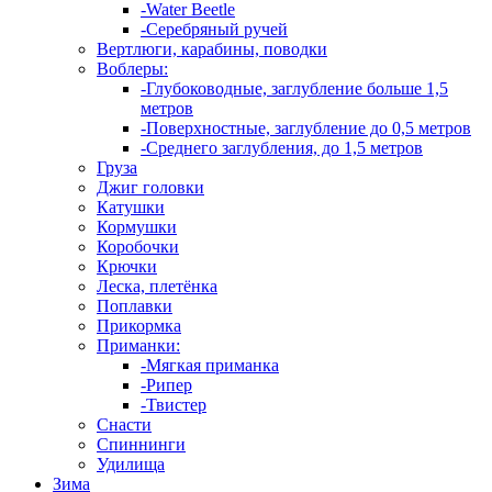
-Water Beetle
-Серебряный ручей
Вертлюги, карабины, поводки
Воблеры:
-Глубоководные, заглубление больше 1,5
метров
-Поверхностные, заглубление до 0,5 метров
-Среднего заглубления, до 1,5 метров
Груза
Джиг головки
Катушки
Кормушки
Коробочки
Крючки
Леска, плетёнка
Поплавки
Прикормка
Приманки:
-Мягкая приманка
-Рипер
-Твистер
Снасти
Спиннинги
Удилища
Зима