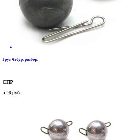
Груз Чебур. разбор.
СПР
от
6
руб.