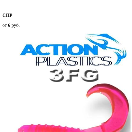
СПР
от
6
руб.