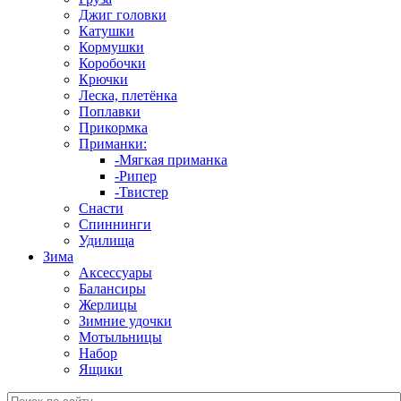
Джиг головки
Катушки
Кормушки
Коробочки
Крючки
Леска, плетёнка
Поплавки
Прикормка
Приманки:
-Мягкая приманка
-Рипер
-Твистер
Снасти
Спиннинги
Удилища
Зима
Аксессуары
Балансиры
Жерлицы
Зимние удочки
Мотыльницы
Набор
Ящики