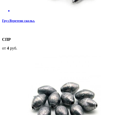
Груз Веретено скольз.
СПР
от
4
руб.