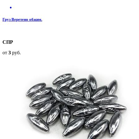
Груз Веретено обжим.
СПР
от
3
руб.