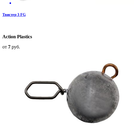
Твистер 3 FG
Action Plastics
от
7
руб.