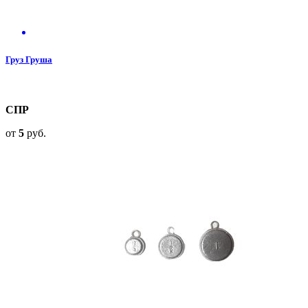
Груз Груша
СПР
от
5
руб.