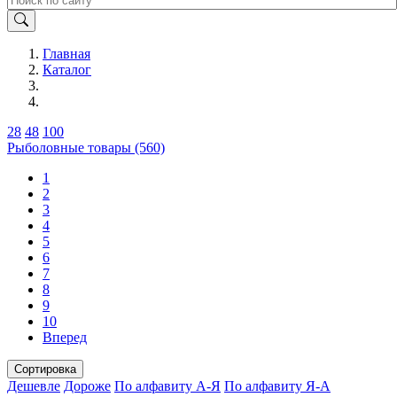
Главная
Каталог
28
48
100
Рыболовные товары (560)
1
2
3
4
5
6
7
8
9
10
Вперед
Сортировка
Дешевле
Дороже
По алфавиту А-Я
По алфавиту Я-А