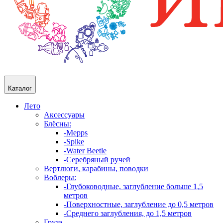
Каталог
Лето
Аксессуары
Блёсны:
-Mepps
-Spike
-Water Beetle
-Серебряный ручей
Вертлюги, карабины, поводки
Воблеры:
-Глубоководные, заглубление больше 1,5
метров
-Поверхностные, заглубление до 0,5 метров
-Среднего заглубления, до 1,5 метров
Груза