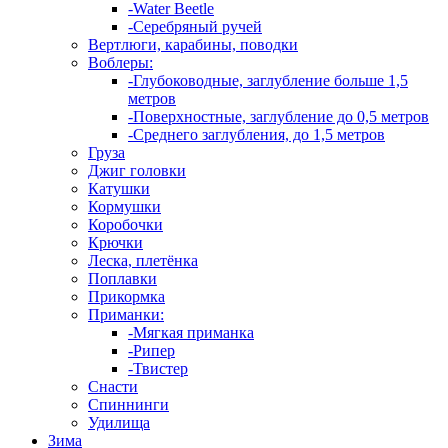
-Water Beetle
-Серебряный ручей
Вертлюги, карабины, поводки
Воблеры:
-Глубоководные, заглубление больше 1,5
метров
-Поверхностные, заглубление до 0,5 метров
-Среднего заглубления, до 1,5 метров
Груза
Джиг головки
Катушки
Кормушки
Коробочки
Крючки
Леска, плетёнка
Поплавки
Прикормка
Приманки:
-Мягкая приманка
-Рипер
-Твистер
Снасти
Спиннинги
Удилища
Зима