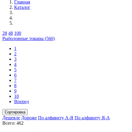
Главная
Каталог
28
48
100
Рыболовные товары (560)
1
2
3
4
5
6
7
8
9
10
Вперед
Сортировка
Дешевле
Дороже
По алфавиту А-Я
По алфавиту Я-А
Всего: 462