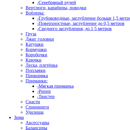
-Серебряный ручей
Вертлюги, карабины, поводки
Воблеры:
-Глубоководные, заглубление больше 1,5 метр
-Поверхностные, заглубление до 0,5 метров
-Среднего заглубления, до 1,5 метров
Груза
Джиг головки
Катушки
Кормушки
Коробочки
Крючки
Леска, плетёнка
Поплавки
Прикормка
Приманки:
-Мягкая приманка
-Рипер
-Твистер
Снасти
Спиннинги
Удилища
Зима
Аксессуары
Балансиры