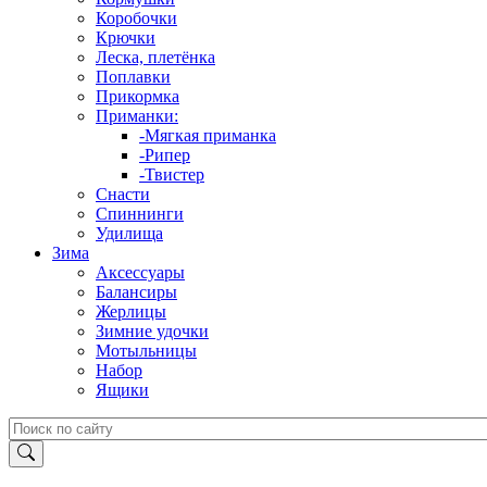
Коробочки
Крючки
Леска, плетёнка
Поплавки
Прикормка
Приманки:
-Мягкая приманка
-Рипер
-Твистер
Снасти
Спиннинги
Удилища
Зима
Аксессуары
Балансиры
Жерлицы
Зимние удочки
Мотыльницы
Набор
Ящики