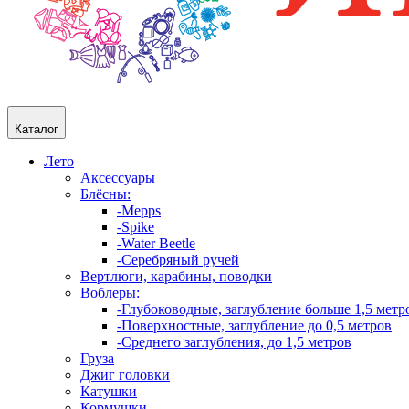
Каталог
Лето
Аксессуары
Блёсны:
-Mepps
-Spike
-Water Beetle
-Серебряный ручей
Вертлюги, карабины, поводки
Воблеры:
-Глубоководные, заглубление больше 1,5 метр
-Поверхностные, заглубление до 0,5 метров
-Среднего заглубления, до 1,5 метров
Груза
Джиг головки
Катушки
Кормушки