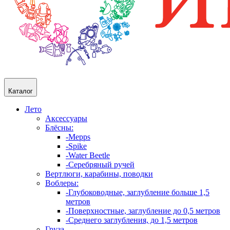
Каталог
Лето
Аксессуары
Блёсны:
-Mepps
-Spike
-Water Beetle
-Серебряный ручей
Вертлюги, карабины, поводки
Воблеры:
-Глубоководные, заглубление больше 1,5
метров
-Поверхностные, заглубление до 0,5 метров
-Среднего заглубления, до 1,5 метров
Груза