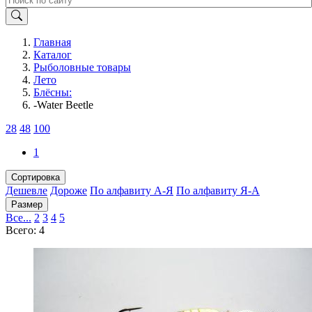
Главная
Каталог
Рыболовные товары
Лето
Блёсны:
-Water Beetle
28
48
100
1
Сортировка
Дешевле
Дороже
По алфавиту А-Я
По алфавиту Я-А
Размер
Все...
2
3
4
5
Всего: 4