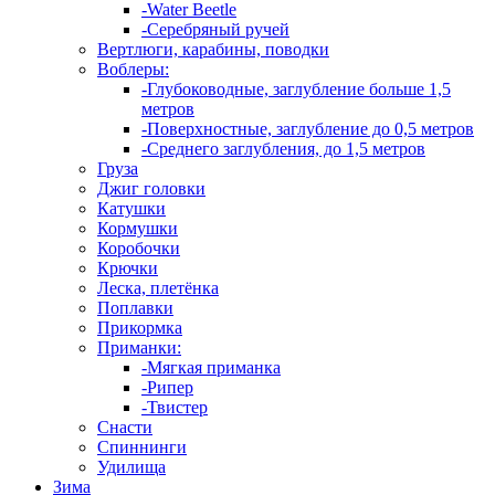
-Water Beetle
-Серебряный ручей
Вертлюги, карабины, поводки
Воблеры:
-Глубоководные, заглубление больше 1,5
метров
-Поверхностные, заглубление до 0,5 метров
-Среднего заглубления, до 1,5 метров
Груза
Джиг головки
Катушки
Кормушки
Коробочки
Крючки
Леска, плетёнка
Поплавки
Прикормка
Приманки:
-Мягкая приманка
-Рипер
-Твистер
Снасти
Спиннинги
Удилища
Зима