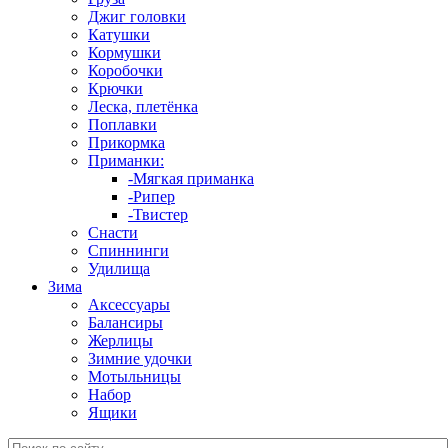
Джиг головки
Катушки
Кормушки
Коробочки
Крючки
Леска, плетёнка
Поплавки
Прикормка
Приманки:
-Мягкая приманка
-Рипер
-Твистер
Снасти
Спиннинги
Удилища
Зима
Аксессуары
Балансиры
Жерлицы
Зимние удочки
Мотыльницы
Набор
Ящики