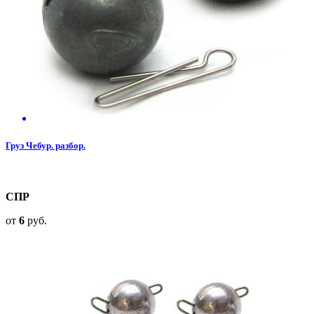
Груз Чебур. разбор.
СПР
от
6
руб.