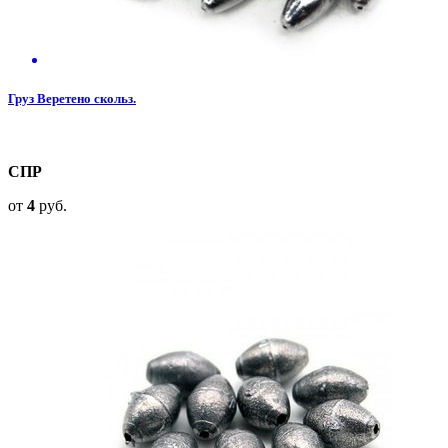
Груз Веретено скольз.
СПР
от
4
руб.