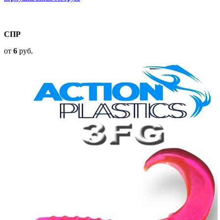
СПР
от
6
руб.