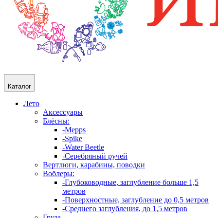
Каталог
Лето
Аксессуары
Блёсны:
-Mepps
-Spike
-Water Beetle
-Серебряный ручей
Вертлюги, карабины, поводки
Воблеры:
-Глубоководные, заглубление больше 1,5
метров
-Поверхностные, заглубление до 0,5 метров
-Среднего заглубления, до 1,5 метров
Груза