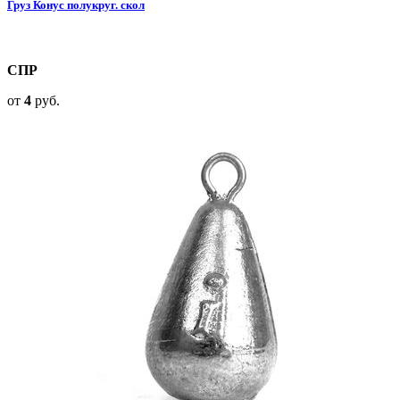
Груз Конус полукруг. скол
СПР
от
4
руб.