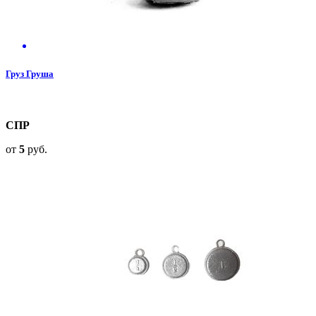
Груз Груша
СПР
от
5
руб.