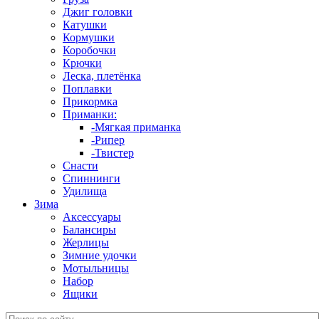
Джиг головки
Катушки
Кормушки
Коробочки
Крючки
Леска, плетёнка
Поплавки
Прикормка
Приманки:
-Мягкая приманка
-Рипер
-Твистер
Снасти
Спиннинги
Удилища
Зима
Аксессуары
Балансиры
Жерлицы
Зимние удочки
Мотыльницы
Набор
Ящики