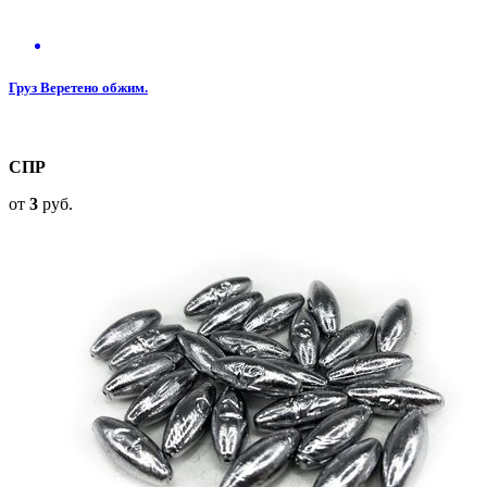
Груз Веретено обжим.
СПР
от
3
руб.