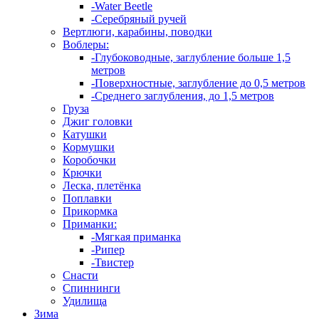
-Water Beetle
-Серебряный ручей
Вертлюги, карабины, поводки
Воблеры:
-Глубоководные, заглубление больше 1,5
метров
-Поверхностные, заглубление до 0,5 метров
-Среднего заглубления, до 1,5 метров
Груза
Джиг головки
Катушки
Кормушки
Коробочки
Крючки
Леска, плетёнка
Поплавки
Прикормка
Приманки:
-Мягкая приманка
-Рипер
-Твистер
Снасти
Спиннинги
Удилища
Зима