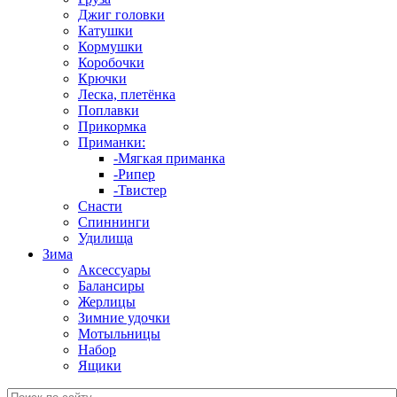
Джиг головки
Катушки
Кормушки
Коробочки
Крючки
Леска, плетёнка
Поплавки
Прикормка
Приманки:
-Мягкая приманка
-Рипер
-Твистер
Снасти
Спиннинги
Удилища
Зима
Аксессуары
Балансиры
Жерлицы
Зимние удочки
Мотыльницы
Набор
Ящики