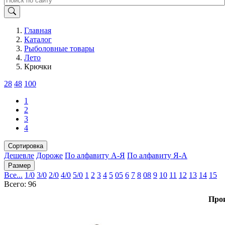
Главная
Каталог
Рыболовные товары
Лето
Крючки
28
48
100
1
2
3
4
Сортировка
Дешевле
Дороже
По алфавиту А-Я
По алфавиту Я-А
Размер
Все...
1/0
3/0
2/0
4/0
5/0
1
2
3
4
5
05
6
7
8
08
9
10
11
12
13
14
15
Всего: 96
Про