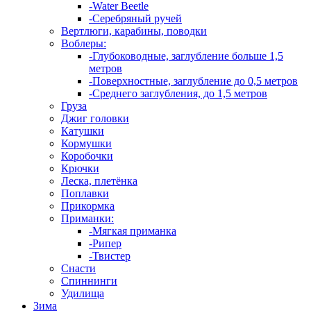
-Water Beetle
-Серебряный ручей
Вертлюги, карабины, поводки
Воблеры:
-Глубоководные, заглубление больше 1,5
метров
-Поверхностные, заглубление до 0,5 метров
-Среднего заглубления, до 1,5 метров
Груза
Джиг головки
Катушки
Кормушки
Коробочки
Крючки
Леска, плетёнка
Поплавки
Прикормка
Приманки:
-Мягкая приманка
-Рипер
-Твистер
Снасти
Спиннинги
Удилища
Зима