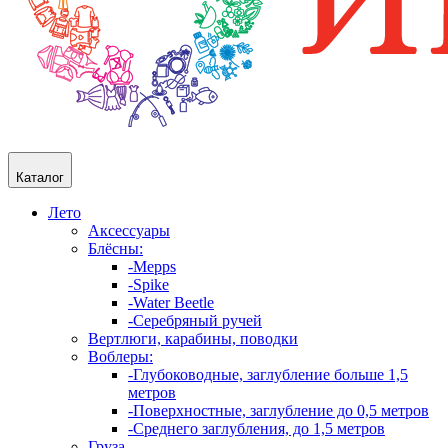
Каталог
Лето
Аксессуары
Блёсны:
-Mepps
-Spike
-Water Beetle
-Серебряный ручей
Вертлюги, карабины, поводки
Воблеры:
-Глубоководные, заглубление больше 1,5
метров
-Поверхностные, заглубление до 0,5 метров
-Среднего заглубления, до 1,5 метров
Груза