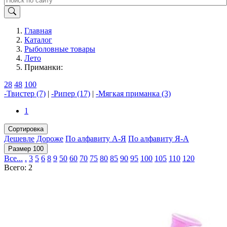
Главная
Каталог
Рыболовные товары
Лето
Приманки:
28
48
100
-Твистер (7)
|
-Рипер (17)
|
-Мягкая приманка (3)
1
Сортировка
Дешевле
Дороже
По алфавиту А-Я
По алфавиту Я-А
Размер 100
Все...
.
3
5
6
8
9
50
60
70
75
80
85
90
95
100
105
110
120
Всего: 2