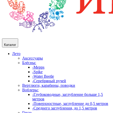
Каталог
Лето
Аксессуары
Блёсны:
-Mepps
-Spike
-Water Beetle
-Серебряный ручей
Вертлюги, карабины, поводки
Воблеры:
-Глубоководные, заглубление больше 1,5
метров
-Поверхностные, заглубление до 0,5 метров
-Среднего заглубления, до 1,5 метров
Груза