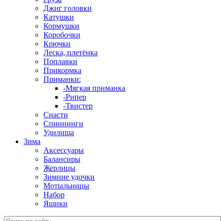
Джиг головки
Катушки
Кормушки
Коробочки
Крючки
Леска, плетёнка
Поплавки
Прикормка
Приманки:
-Мягкая приманка
-Рипер
-Твистер
Снасти
Спиннинги
Удилища
Зима
Аксессуары
Балансиры
Жерлицы
Зимние удочки
Мотыльницы
Набор
Ящики