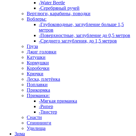
-Water Beetle
-Серебряный ручей
Вертлюги, карабины, поводки
Воблеры:
-Глубоководные, заглубление больше 1,5
метров
-Поверхностные, заглубление до 0,5 метров
-Среднего заглубления, до 1,5 метров
Груза
Джиг головки
Катушки
Кормушки
Коробочки
Крючки
Леска, плетёнка
Поплавки
Прикормка
Приманки:
-Мягкая приманка
-Рипер
-Твистер
Снасти
Спиннинги
Удилища
Зима