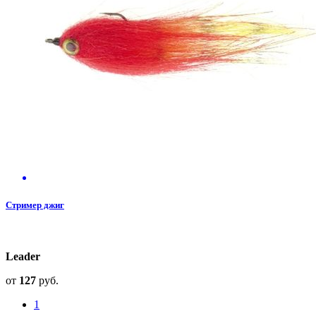
Стример джиг
Leader
от
127
руб.
1