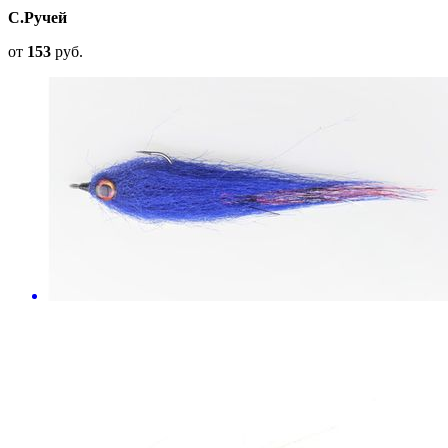
С.Ручей
от
153
руб.