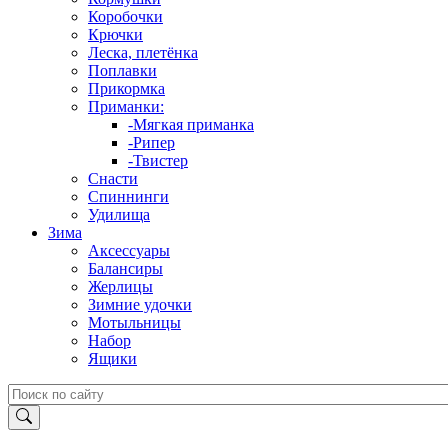
Коробочки
Крючки
Леска, плетёнка
Поплавки
Прикормка
Приманки:
-Мягкая приманка
-Рипер
-Твистер
Снасти
Спиннинги
Удилища
Зима
Аксессуары
Балансиры
Жерлицы
Зимние удочки
Мотыльницы
Набор
Ящики