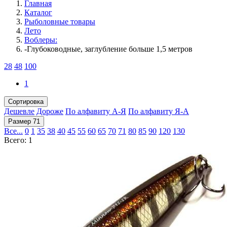
Главная
Каталог
Рыболовные товары
Лето
Воблеры:
-Глубоководные, заглубление больше 1,5 метров
28
48
100
1
Сортировка
Дешевле
Дороже
По алфавиту А-Я
По алфавиту Я-А
Размер 71
Все...
0
1
35
38
40
45
55
60
65
70
71
80
85
90
120
130
Всего: 1