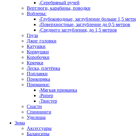
-Серебряный ручей
Вертлюги, карабины, поводки
Воблеры:
-Глубоководные, заглубление больше 1,5 метр
-Поверхностные, заглубление до 0,5 метров
-Среднего заглубления, до 1,5 метров
Груза
Джиг головки
Катушки
Кормушки
Коробочки
Крючки
Леска, плетёнка
Поплавки
Прикормка
Приманки:
-Мягкая приманка
-Рипер
-Твистер
Снасти
Спиннинги
Удилища
Зима
Аксессуары
Балансиры