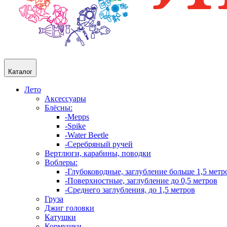
Каталог
Лето
Аксессуары
Блёсны:
-Mepps
-Spike
-Water Beetle
-Серебряный ручей
Вертлюги, карабины, поводки
Воблеры:
-Глубоководные, заглубление больше 1,5 метр
-Поверхностные, заглубление до 0,5 метров
-Среднего заглубления, до 1,5 метров
Груза
Джиг головки
Катушки
Кормушки