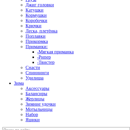
Джиг головки
Катушки
Кормушки
Коробочки
Крючки
Леска, плетёнка
Поплавки
Прикормка
Приманки:
-Мягкая приманка
-Рипер
-Твистер
Снасти
Спиннинги
Удилища
Зима
Аксессуары
Балансиры
Жерлицы
Зимние удочки
Мотыльницы
Набор
Ящики