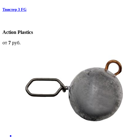
Твистер 3 FG
Action Plastics
от
7
руб.