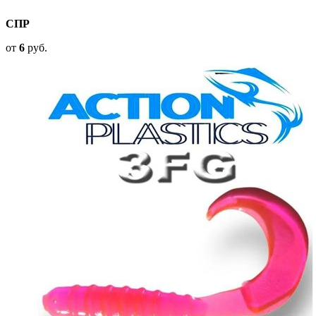
СПР
от
6
руб.