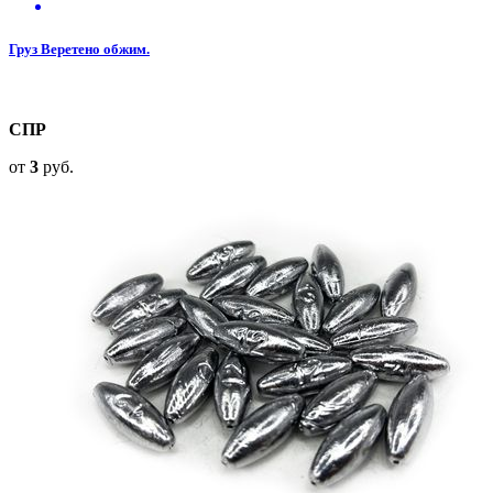
Груз Веретено обжим.
СПР
от
3
руб.