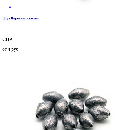
Груз Веретено скольз.
СПР
от
4
руб.