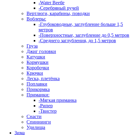
-Water Beetle
-Серебряный ручей
Вертлюги, карабины, поводки
Воблеры:
-Глубоководные, заглубление больше 1,5
метров
-Поверхностные, заглубление до 0,5 метров
-Среднего заглубления, до 1,5 метров
Груза
Джиг головки
Катушки
Кормушки
Коробочки
Крючки
Леска, плетёнка
Поплавки
Прикормка
Приманки:
-Мягкая приманка
-Рипер
-Твистер
Снасти
Спиннинги
Удилища
Зима