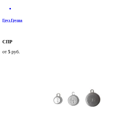
Груз Груша
СПР
от
5
руб.