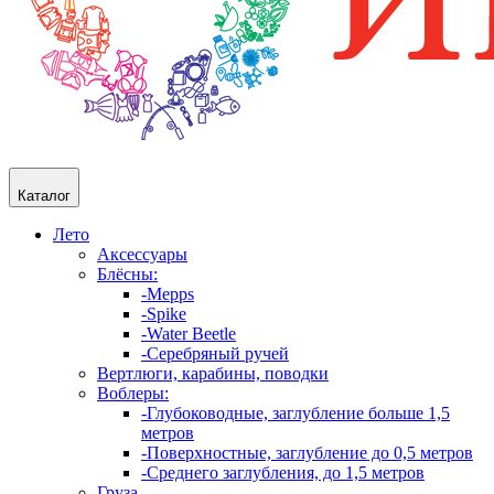
Каталог
Лето
Аксессуары
Блёсны:
-Mepps
-Spike
-Water Beetle
-Серебряный ручей
Вертлюги, карабины, поводки
Воблеры:
-Глубоководные, заглубление больше 1,5
метров
-Поверхностные, заглубление до 0,5 метров
-Среднего заглубления, до 1,5 метров
Груза