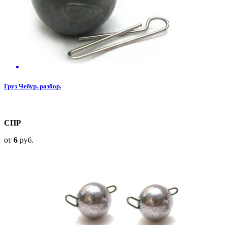
Груз Чебур. разбор.
СПР
от
6
руб.