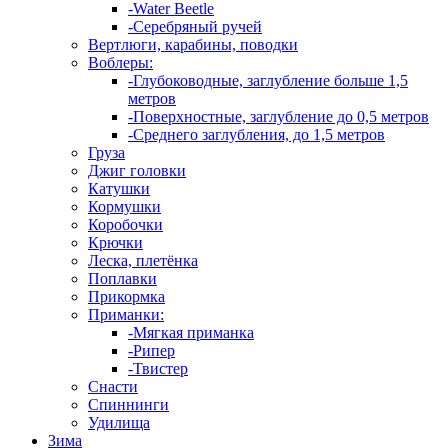
-Water Beetle
-Серебряный ручей
Вертлюги, карабины, поводки
Воблеры:
-Глубоководные, заглубление больше 1,5
метров
-Поверхностные, заглубление до 0,5 метров
-Среднего заглубления, до 1,5 метров
Груза
Джиг головки
Катушки
Кормушки
Коробочки
Крючки
Леска, плетёнка
Поплавки
Прикормка
Приманки:
-Мягкая приманка
-Рипер
-Твистер
Снасти
Спиннинги
Удилища
Зима