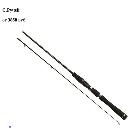
С.Ручей
от
3868
руб.