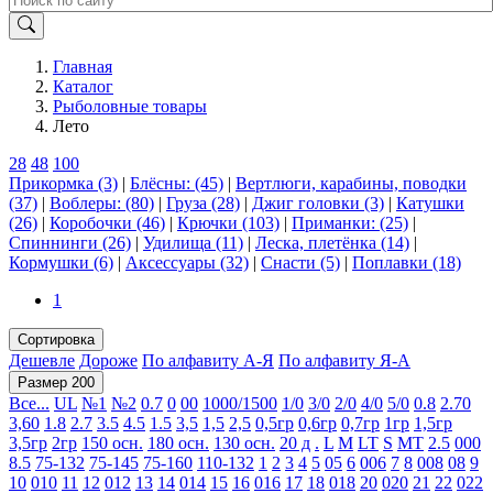
Главная
Каталог
Рыболовные товары
Лето
28
48
100
Прикормка (3)
|
Блёсны: (45)
|
Вертлюги, карабины, поводки
(37)
|
Воблеры: (80)
|
Груза (28)
|
Джиг головки (3)
|
Катушки
(26)
|
Коробочки (46)
|
Крючки (103)
|
Приманки: (25)
|
Спиннинги (26)
|
Удилища (11)
|
Леска, плетёнка (14)
|
Кормушки (6)
|
Аксессуары (32)
|
Снасти (5)
|
Поплавки (18)
1
Сортировка
Дешевле
Дороже
По алфавиту А-Я
По алфавиту Я-А
Размер 200
Все...
UL
№1
№2
0.7
0
00
1000/1500
1/0
3/0
2/0
4/0
5/0
0.8
2.70
3,60
1.8
2.7
3.5
4.5
1.5
3,5
1,5
2,5
0,5гр
0,6гр
0,7гр
1гр
1,5гр
3,5гр
2гр
150 осн.
180 осн.
130 осн.
20 д
.
L
M
LT
S
MT
2.5
000
8.5
75-132
75-145
75-160
110-132
1
2
3
4
5
05
6
006
7
8
008
08
9
10
010
11
12
012
13
14
014
15
16
016
17
18
018
20
020
21
22
022