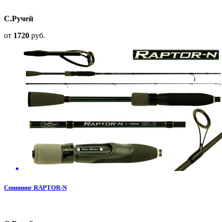
С.Ручей
от
1720
руб.
Спиннинг RAPTOR-N