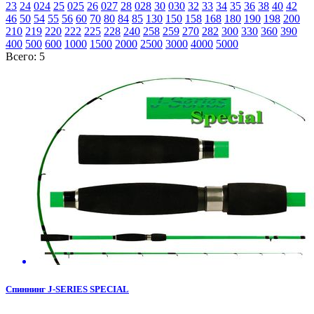
23
24
024
25
025
26
027
28
028
30
030
32
33
34
35
36
38
40
42
46
50
54
55
56
60
70
80
84
85
130
150
158
168
180
190
198
200
210
219
220
222
225
228
240
258
259
270
282
300
330
360
390
400
500
600
1000
1500
2000
2500
3000
4000
5000
Всего: 5
Спиннинг J-SERIES SPECIAL