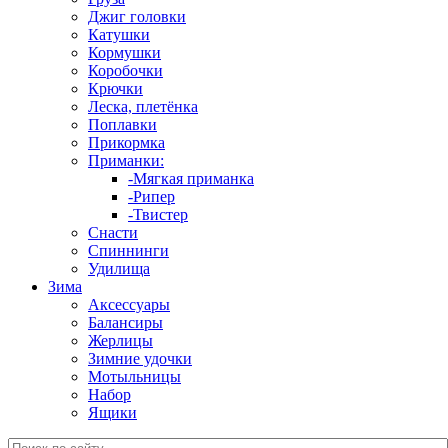
Джиг головки
Катушки
Кормушки
Коробочки
Крючки
Леска, плетёнка
Поплавки
Прикормка
Приманки:
-Мягкая приманка
-Рипер
-Твистер
Снасти
Спиннинги
Удилища
Зима
Аксессуары
Балансиры
Жерлицы
Зимние удочки
Мотыльницы
Набор
Ящики