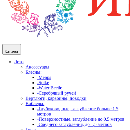
Каталог
Лето
Аксессуары
Блёсны:
-Mepps
-Spike
-Water Beetle
-Серебряный ручей
Вертлюги, карабины, поводки
Воблеры:
-Глубоководные, заглубление больше 1,5
метров
-Поверхностные, заглубление до 0,5 метров
-Среднего заглубления, до 1,5 метров
Груза