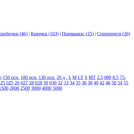
оробочки (46)
|
Крючки (103)
|
Приманки: (25)
|
Спиннинги (26)
р
150 осн.
180 осн.
130 осн.
20 д
.
L
M
LT
S
MT
2.5
000
8.5
75-
25
025
26
027
28
028
30
030
32
33
34
35
36
38
40
42
46
50
54
55
1500
2000
2500
3000
4000
5000