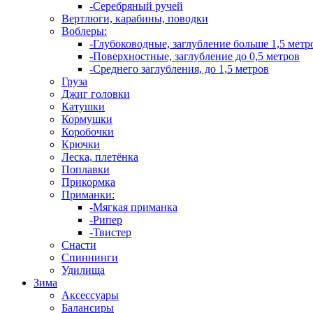
-Серебряный ручей
Вертлюги, карабины, поводки
Воблеры:
-Глубоководные, заглубление больше 1,5 метр
-Поверхностные, заглубление до 0,5 метров
-Среднего заглубления, до 1,5 метров
Груза
Джиг головки
Катушки
Кормушки
Коробочки
Крючки
Леска, плетёнка
Поплавки
Прикормка
Приманки:
-Мягкая приманка
-Рипер
-Твистер
Снасти
Спиннинги
Удилища
Зима
Аксессуары
Балансиры