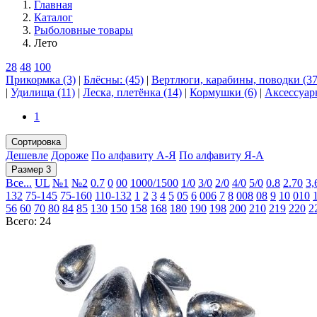
Главная
Каталог
Рыболовные товары
Лето
28
48
100
Прикормка (3)
|
Блёсны: (45)
|
Вертлюги, карабины, поводки (37
|
Удилища (11)
|
Леска, плетёнка (14)
|
Кормушки (6)
|
Аксессуар
1
Сортировка
Дешевле
Дороже
По алфавиту А-Я
По алфавиту Я-А
Размер 3
Все...
UL
№1
№2
0.7
0
00
1000/1500
1/0
3/0
2/0
4/0
5/0
0.8
2.70
3,
132
75-145
75-160
110-132
1
2
3
4
5
05
6
006
7
8
008
08
9
10
010
56
60
70
80
84
85
130
150
158
168
180
190
198
200
210
219
220
2
Всего: 24