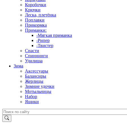
Коробочки
Крючки
Леска, плетёнка
Поплавки
Прикормка
Приманки:
-Мягкая приманка
-Рипер
-Твистер
Снасти
Спиннинги
Удилища
Зима
Аксессуары
Балансиры
Жерлицы
Зимние удочки
Мотыльницы
Набор
Ящики