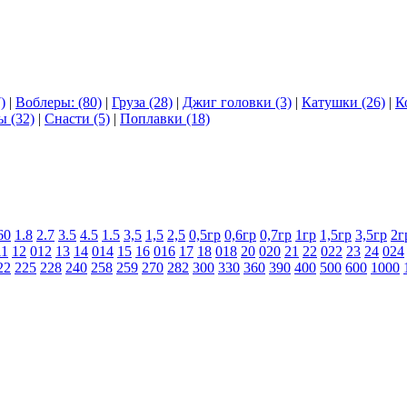
)
|
Воблеры: (80)
|
Груза (28)
|
Джиг головки (3)
|
Катушки (26)
|
К
ы (32)
|
Снасти (5)
|
Поплавки (18)
60
1.8
2.7
3.5
4.5
1.5
3,5
1,5
2,5
0,5гр
0,6гр
0,7гр
1гр
1,5гр
3,5гр
2г
11
12
012
13
14
014
15
16
016
17
18
018
20
020
21
22
022
23
24
024
22
225
228
240
258
259
270
282
300
330
360
390
400
500
600
1000