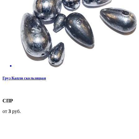
Груз Капля скользящая
СПР
от
3
руб.