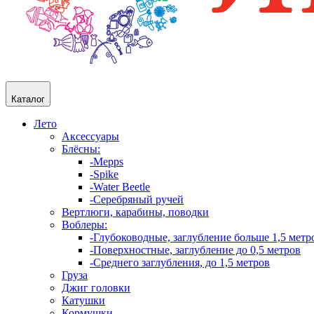
Каталог
Лето
Аксессуары
Блёсны:
-Mepps
-Spike
-Water Beetle
-Серебряный ручей
Вертлюги, карабины, поводки
Воблеры:
-Глубоководные, заглубление больше 1,5 метр
-Поверхностные, заглубление до 0,5 метров
-Среднего заглубления, до 1,5 метров
Груза
Джиг головки
Катушки
Кормушки